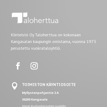
Kiinteistö Oy Taloherttua on kokonaan
Kangasalan kaupungin omistama, vuonna 1973
perustettu vuokrataloyhtiö.

TOIMISTON KÄYNTIOSOITE
Myllystenpohjantie 2 A
36200 Kangasala
Käynti Kuohunharjuntien puolelta