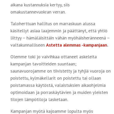
aikana kustannuksia kertyy, siis
omakustannevuokran verran.
Taloherttuan hallitus on marraskuun alussa
käsitellyt asiaa laajemmin ja päättänyt, että yhtiö
liittyy – hämäläisittäin vähän myöhäisheränneenä –
valtakunnalliseen
Astetta alemmas -kampanjaan
.
Olemme toki jo vaivihkaa ottaneet askeleita
kampanjan tavoitteiden suuntaan;
saunavuorojamme on tiivistetty ja tyhjiä vuoroja on
poistettu, kylmäkellarit on poistettu tai ollaan
poistamassa käytöstä, valaistuksien aikaohjelmia
optimoidaan ja porraskäytävien ja muiden yleisten
tilojen lämpötiloja lasketaan.
Kampanjan myötä kajoamme lopulta myös