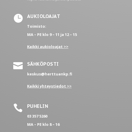

AUKIOLOAJAT
Toimisto:
MA – PE
klo 9 – 11 ja 12 – 15
Kaikki aukioloajat >>

SÄHKÖPOSTI
keskus@herttuankp.fi
Kaikki yhteystiedot >>

PUHELIN
03 357 5260
MA – PE
klo 8 – 16