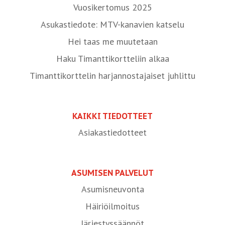
Vuosikertomus 2025
Asukastiedote: MTV-kanavien katselu
Hei taas me muutetaan
Haku Timanttikortteliin alkaa
Timanttikorttelin harjannostajaiset juhlittu
KAIKKI TIEDOTTEET
Asiakastiedotteet
ASUMISEN PALVELUT
Asumisneuvonta
Häiriöilmoitus
Järjestyssäännöt