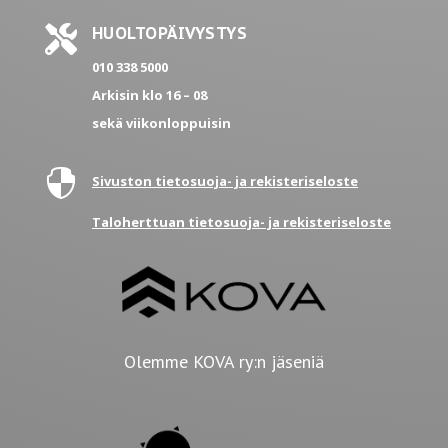

HUOLTOPÄIVYSTYS
010 338 5000
Arkisin klo 16 – 08
sekä viikonloppuisin

Sivuston tietosuoja- ja rekisteriseloste
Taloherttuan tietosuoja- ja rekisteriseloste
Olemme KOVA ry:n jäseniä