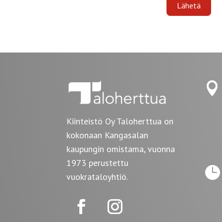
Lähetä

Kiinteistö Oy Taloherttua on
kokonaan Kangasalan
kaupungin omistama, vuonna
1973 perustettu

vuokrataloyhtiö.