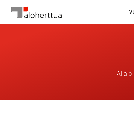
V
Alla o