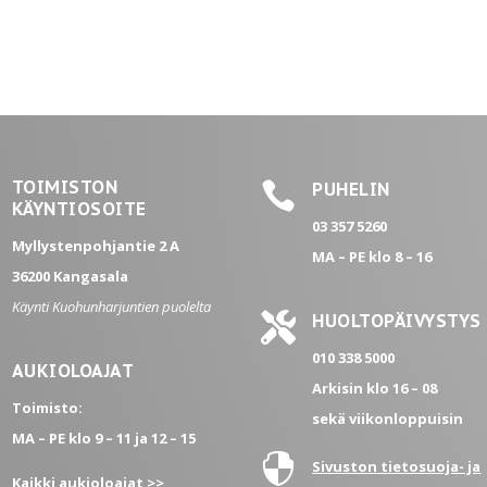
TOIMISTON

PUHELIN
KÄYNTIOSOITE
03 357 5260
Myllystenpohjantie 2 A
MA – PE
klo 8 – 16
36200 Kangasala
Käynti Kuohunharjuntien puolelta

HUOLTOPÄIVYSTYS
010 338 5000
AUKIOLOAJAT
Arkisin klo 16 – 08
Toimisto:
sekä viikonloppuisin
MA – PE
klo 9 – 11 ja 12 – 15

Sivuston tietosuoja- ja
Kaikki aukioloajat >>