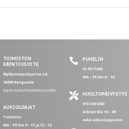
TOIMISTON

PUHELIN
KÄYNTIOSOITE
03 357 5260
Myllystenpohjantie 2 A
MA – PE
klo 8 – 16
36200 Kangasala
Käynti Kuohunharjuntien puolelta

HUOLTOPÄIVYSTYS
010 338 5000
AUKIOLOAJAT
Arkisin klo 16 – 08
Toimisto:
sekä viikonloppuisin
MA – PE
klo 9 – 11 ja 12 – 15