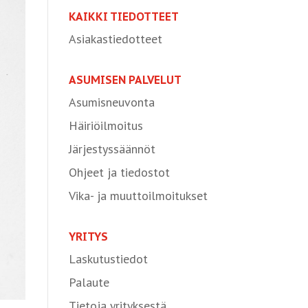
KAIKKI TIEDOTTEET
Asiakastiedotteet
ASUMISEN PALVELUT
Asumisneuvonta
Häiriöilmoitus
Järjestyssäännöt
Ohjeet ja tiedostot
Vika- ja muuttoilmoitukset
YRITYS
Laskutustiedot
Palaute
Tietoja yrityksestä