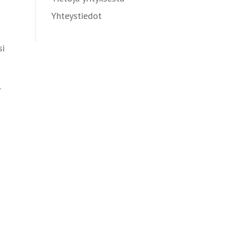
Yhteystiedot
si
.