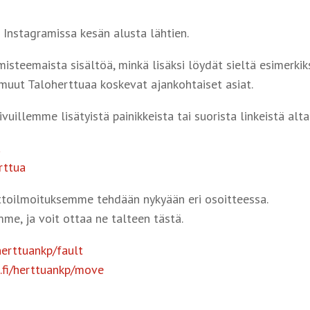
 Instagramissa kesän alusta lähtien.
steemaista sisältöä, minkä lisäksi löydät sieltä esimerkik
muut Taloherttuaa koskevat ajankohtaiset asiat.
uillemme lisätyistä painikkeista tai suorista linkeistä alta
a
rttua
toilmoituksemme tehdään nykyään eri osoitteessa.
mme, ja voit ottaa ne talteen tästä.
/herttuankp/fault
x.fi/herttuankp/move