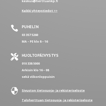
keskus@herttuankp.fi
Kaikki yhteystiedot >>

PUHELIN
03 357 5260
MA – PE
klo 8 – 16

HUOLTOPÄIVYSTYS
010 338 5000
Arkisin klo 16 – 08
sekä viikonloppuisin

Sivuston tietosuoja- ja rekisteriseloste
Taloherttuan tietosuoja- ja rekisteriseloste