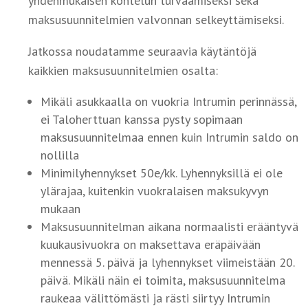
yhdenmukaisen kohtelun turvaamiseksi sekä
maksusuunnitelmien valvonnan selkeyttämiseksi.
Jatkossa noudatamme seuraavia käytäntöjä
kaikkien maksusuunnitelmien osalta:
Mikäli asukkaalla on vuokria Intrumin perinnässä,
ei Taloherttuan kanssa pysty sopimaan
maksusuunnitelmaa ennen kuin Intrumin saldo on
nollilla
Minimilyhennykset 50e/kk. Lyhennyksillä ei ole
ylärajaa, kuitenkin vuokralaisen maksukyvyn
mukaan
Maksusuunnitelman aikana normaalisti erääntyvä
kuukausivuokra on maksettava eräpäivään
mennessä 5. päivä ja lyhennykset viimeistään 20.
päivä. Mikäli näin ei toimita, maksusuunnitelma
raukeaa välittömästi ja rästi siirtyy Intrumin