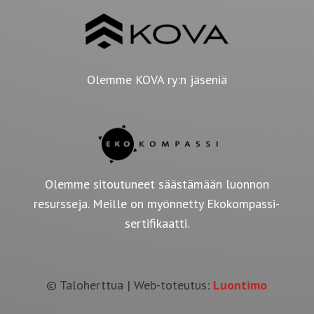
Olemme KOVA ry:n jäseniä
Olemme sitoutuneet säästämään luonnon
resursseja. Meille on myönnetty Ekokompassi-
sertifikaatti.
© Taloherttua | Web-toteutus:
Luontimo