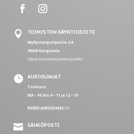

TOIMISTON KÄYNTIOSOITE
Myllystenpohjantie 2 A
36200 Kangasala
Käynti Kuohunharjuntien puolelta

AUKIOLOAJAT
Toimisto:
MA – PE
klo 9 – 11 ja 12 – 15
Kaikki aukioloajat >>

SÄHKÖPOSTI