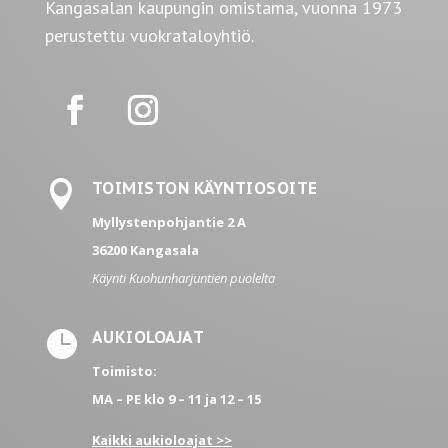
Kangasalan kaupungin omistama, vuonna 1973
perustettu vuokrataloyhtiö.

TOIMISTON KÄYNTIOSOITE
Myllystenpohjantie 2 A
36200 Kangasala
Käynti Kuohunharjuntien puolelta

AUKIOLOAJAT
Toimisto:
MA – PE
klo 9 – 11 ja 12 – 15
Kaikki aukioloajat >>