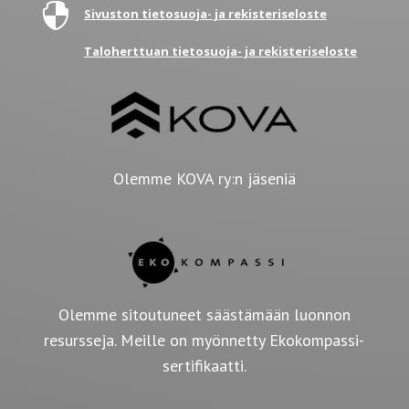

Sivuston tietosuoja- ja rekisteriseloste
Taloherttuan tietosuoja- ja rekisteriseloste
Olemme KOVA ry:n jäseniä
Olemme sitoutuneet säästämään luonnon
resursseja. Meille on myönnetty Ekokompassi-
sertifikaatti.