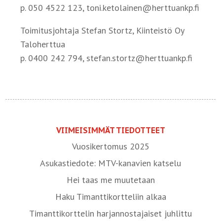
p. 050 4522 123, toni.ketolainen@herttuankp.fi
Toimitusjohtaja Stefan Stortz, Kiinteistö Oy
Taloherttua
p. 0400 242 794, stefan.stortz@herttuankp.fi
VIIMEISIMMÄT TIEDOTTEET
Vuosikertomus 2025
Asukastiedote: MTV-kanavien katselu
Hei taas me muutetaan
Haku Timanttikortteliin alkaa
Timanttikorttelin harjannostajaiset juhlittu