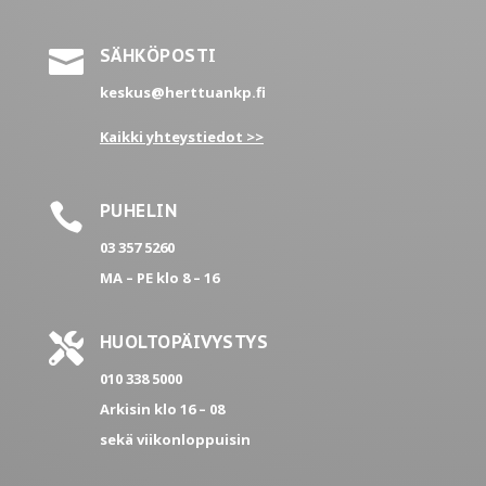

SÄHKÖPOSTI
keskus@herttuankp.fi
Kaikki yhteystiedot >>

PUHELIN
03 357 5260
MA – PE
klo 8 – 16

HUOLTOPÄIVYSTYS
010 338 5000
Arkisin klo 16 – 08
sekä viikonloppuisin