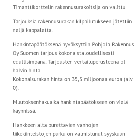
Timanttikorttelin rakennusurakoitsija on valittu.
Tarjouksia rakennusurakan kilpailutukseen jätettiin
neljä kappaletta.
Hankintapäätöksenä hyväksyttiin Pohjola Rakennus
Oy Suomen tarjous kokonaistaloudellisesti
edullisimpana. Tarjousten vertailuperusteena oli
halvin hinta.
Kokonaisurakan hinta on 35,3 miljoonaa euroa (alv
0).
Muutoksenhakuaika hankintapäätökseen on vielä
käynnissä.
Hankkeen alta purettavien vanhojen
liikekiinteistöjen purku on valmistunut syyskuun