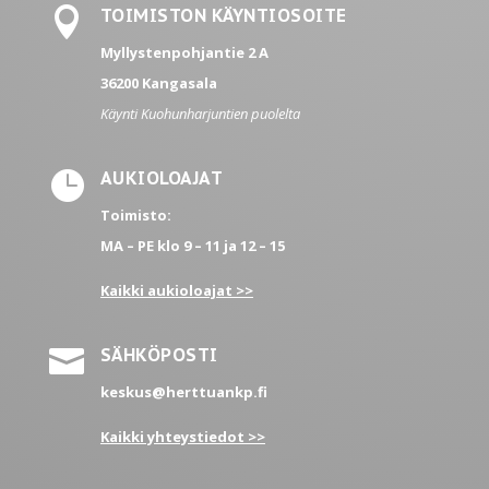

TOIMISTON KÄYNTIOSOITE
Myllystenpohjantie 2 A
36200 Kangasala
Käynti Kuohunharjuntien puolelta

AUKIOLOAJAT
Toimisto:
MA – PE
klo 9 – 11 ja 12 – 15
Kaikki aukioloajat >>

SÄHKÖPOSTI
keskus@herttuankp.fi
Kaikki yhteystiedot >>