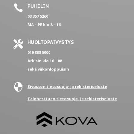

PUHELIN
03 357 5260
MA – PE
klo 8 – 16

HUOLTOPÄIVYSTYS
010 338 5000
Arkisin klo 16 – 08
sekä viikonloppuisin

Sivuston tietosuoja- ja rekisteriseloste
Taloherttuan tietosuoja- ja rekisteriseloste