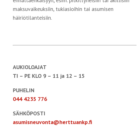
ennaltaehkäisyyn, esim. pitkittyneisiin tai äkillisiin
maksuvaikeuksiin, tukiasioihin tai asumisen
häiriötilanteisiin.
AUKIOLOAJAT
TI – PE KLO 9 – 11 ja 12 – 15
PUHELIN
044 4235 776
SÄHKÖPOSTI
asumisneuvonta@herttuankp.fi