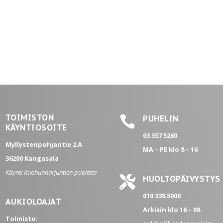
TOIMISTON

PUHELIN
KÄYNTIOSOITE
03 357 5260
Myllystenpohjantie 2 A
MA – PE
klo 8 – 16
36200 Kangasala
Käynti Kuohunharjuntien puolelta

HUOLTOPÄIVYSTYS
010 338 5000
AUKIOLOAJAT
Arkisin klo 16 – 08
Toimisto: