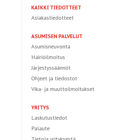
KAIKKI TIEDOTTEET
Asiakastiedotteet
ASUMISEN PALVELUT
Asumisneuvonta
Häiriöilmoitus
Järjestyssäännöt
Ohjeet ja tiedostot
Vika- ja muuttoilmoitukset
YRITYS
Laskutustiedot
Palaute
Tietoja yrityksestä